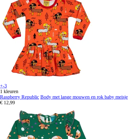
+-3
1 kleuren
Raspberry Republic
Body met lange mouwen en rok baby meisje
€ 12,99