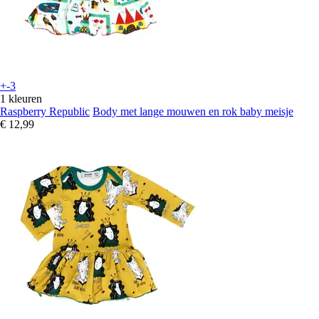
+-3
1 kleuren
Raspberry Republic
Body met lange mouwen en rok baby meisje
€ 12,99