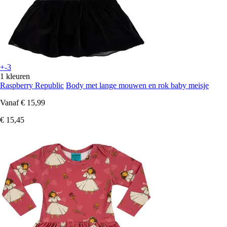
+-3
1 kleuren
Raspberry Republic
Body met lange mouwen en rok baby meisje
Vanaf
€ 15,99
€ 15,45