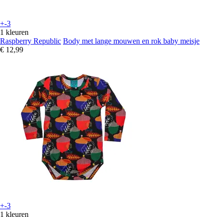
+-3
1 kleuren
Raspberry Republic
Body met lange mouwen en rok baby meisje
€ 12,99
+-3
1 kleuren