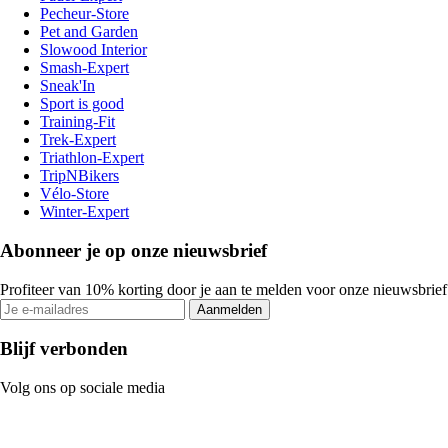
Pecheur-Store
Pet and Garden
Slowood Interior
Smash-Expert
Sneak'In
Sport is good
Training-Fit
Trek-Expert
Triathlon-Expert
TripNBikers
Vélo-Store
Winter-Expert
Abonneer je op onze nieuwsbrief
Profiteer van 10% korting door je aan te melden voor onze nieuwsbrief
Aanmelden
Blijf verbonden
Volg ons op sociale media