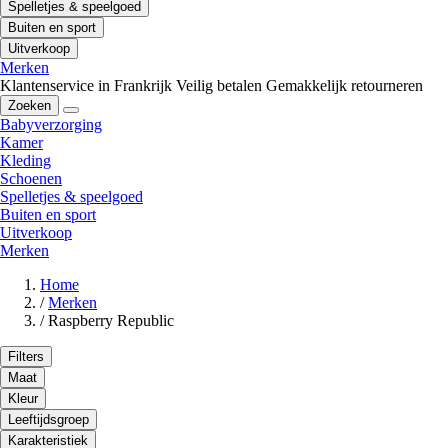
Spelletjes & speelgoed
Buiten en sport
Uitverkoop
Merken
Klantenservice in Frankrijk
Veilig betalen
Gemakkelijk retourneren
Zoeken
Babyverzorging
Kamer
Kleding
Schoenen
Spelletjes & speelgoed
Buiten en sport
Uitverkoop
Merken
Home
/
Merken
/
Raspberry Republic
Filters
Maat
Kleur
Leeftijdsgroep
Karakteristiek