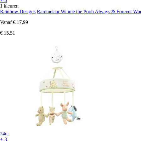
+-3
1 kleuren
Rainbow Designs
Rammelaar Winnie the Pooh Always & Forever Wo
Vanaf
€ 17,99
€ 15,51
24u
+-3