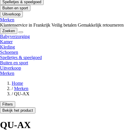
Spelletjes & speelgoed
Buiten en sport
Uitverkoop
Merken
Klantenservice in Frankrijk
Veilig betalen
Gemakkelijk retourneren
Zoeken
Babyverzorging
Kamer
Kleding
Schoenen
Spelletjes & speelgoed
Buiten en sport
Uitverkoop
Merken
Home
/
Merken
/
QU-AX
Filters
Bekijk het product
QU-AX