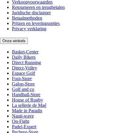
Verkoopvoorwaarden
Retourneren en terugbetalen
Juridische disclaimer
Betaalmethoden
Prijzen en leveringsopties
Privacy verklaring
Onze winkels
Basket-Center
Daily Bikers
Direct Running
Direct-Volley
Espace Golf
Foot-Store
Galop-Store
Golf and co
Handball-Store
House of Rugby
La sellerie de Maé
Made in Paradis
Nauti-wave
On-Fight
Padel-Expert
Pecheur-Store