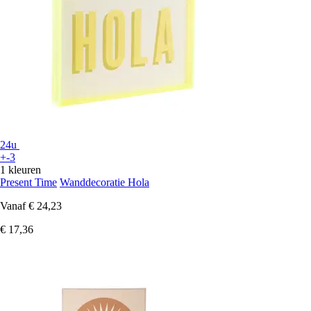
24u
+-3
1 kleuren
Present Time
Wanddecoratie Hola
Vanaf
€ 24,23
€ 17,36