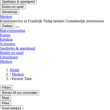
Spelletjes & speelgoed
Buiten en sport
Uitverkoop
Merken
Klantenservice in Frankrijk
Veilig betalen
Gemakkelijk retourneren
Zoeken
Babyverzorging
Kamer
Kleding
Schoenen
Spelletjes & speelgoed
Buiten en sport
Uitverkoop
Merken
Home
/
Merken
/
Present Time
Filters
Binnen 24 uur verzonden
Maat
Kleur
Soort product