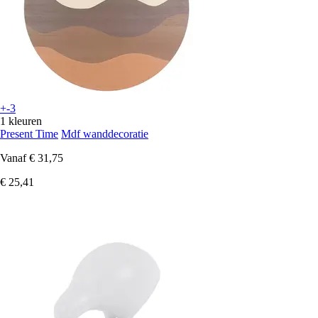
+-3
1 kleuren
Present Time
Mdf wanddecoratie
Vanaf
€ 31,75
€ 25,41