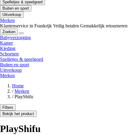
Spelletjes & speelgoed
Buiten en sport
Uitverkoop
Merken
Klantenservice in Frankrijk
Veilig betalen
Gemakkelijk retourneren
Zoeken
Babyverzorging
Kamer
Kleding
Schoenen
Spelletjes & speelgoed
Buiten en sport
Uitverkoop
Merken
Home
/
Merken
/
PlayShifu
Filters
Bekijk het product
PlayShifu