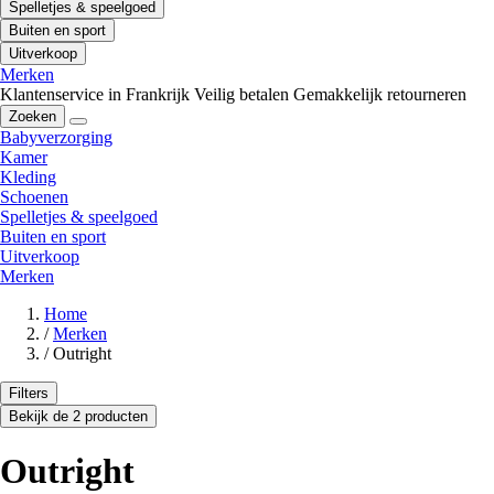
Spelletjes & speelgoed
Buiten en sport
Uitverkoop
Merken
Klantenservice in Frankrijk
Veilig betalen
Gemakkelijk retourneren
Zoeken
Babyverzorging
Kamer
Kleding
Schoenen
Spelletjes & speelgoed
Buiten en sport
Uitverkoop
Merken
Home
/
Merken
/
Outright
Filters
Bekijk de 2 producten
Outright