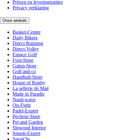
Prijzen en leveringsopties
Privacy verklaring
Onze winkels
Basket-Center
Daily Bikers
Direct Running
Direct-Volley
Espace Golf
Foot-Store
Galop-Store
Golf and co
Handball-Store
House of Rugby
La sellerie de Maé
Made in Paradis
Nauti-wave
On-Fight
Padel-Expert
Pecheur-Store
Pet and Garden
Slowood Interior
Smash-Expert
Sneak'In