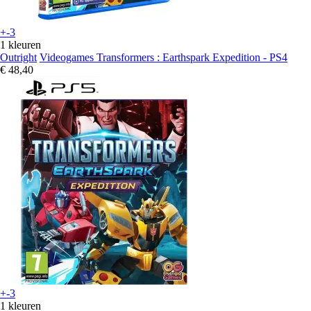
+-3
1 kleuren
Outright
Videogames Transformers : Earthspark Expedition - PS4
€ 48,40
+-3
1 kleuren