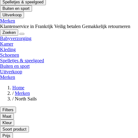
Spelletjes & speelgoed
Buiten en sport
Uitverkoop
Merken
Klantenservice in Frankrijk
Veilig betalen
Gemakkelijk retourneren
Zoeken
Babyverzorging
Kamer
Kleding
Schoenen
Spelletjes & speelgoed
Buiten en sport
Uitverkoop
Merken
Home
/
Merken
/
North Sails
Filters
Maat
Kleur
Soort product
Prijs