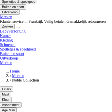
Spelletjes & speelgoed
Buiten en sport
Uitverkoop
Merken
Klantenservice in Frankrijk
Veilig betalen
Gemakkelijk retourneren
Zoeken
Babyverzorging
Kamer
Kleding
Schoenen
Spelletjes & speelgoed
Buiten en sport
Uitverkoop
Merken
Home
/
Merken
/
Noble Collection
Filters
Maat
Kleur
Assortiment
Age Mini