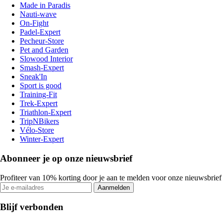
Made in Paradis
Nauti-wave
On-Fight
Padel-Expert
Pecheur-Store
Pet and Garden
Slowood Interior
Smash-Expert
Sneak'In
Sport is good
Training-Fit
Trek-Expert
Triathlon-Expert
TripNBikers
Vélo-Store
Winter-Expert
Abonneer je op onze nieuwsbrief
Profiteer van 10% korting door je aan te melden voor onze nieuwsbrief
Aanmelden
Blijf verbonden