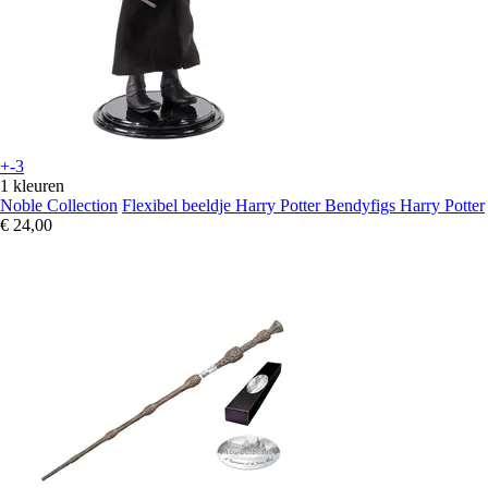
+-3
1 kleuren
Noble Collection
Flexibel beeldje Harry Potter Bendyfigs Harry Potter
€ 24,00