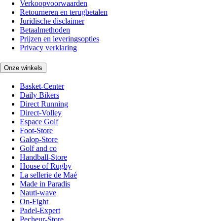
Verkoopvoorwaarden
Retourneren en terugbetalen
Juridische disclaimer
Betaalmethoden
Prijzen en leveringsopties
Privacy verklaring
Onze winkels
Basket-Center
Daily Bikers
Direct Running
Direct-Volley
Espace Golf
Foot-Store
Galop-Store
Golf and co
Handball-Store
House of Rugby
La sellerie de Maé
Made in Paradis
Nauti-wave
On-Fight
Padel-Expert
Pecheur-Store