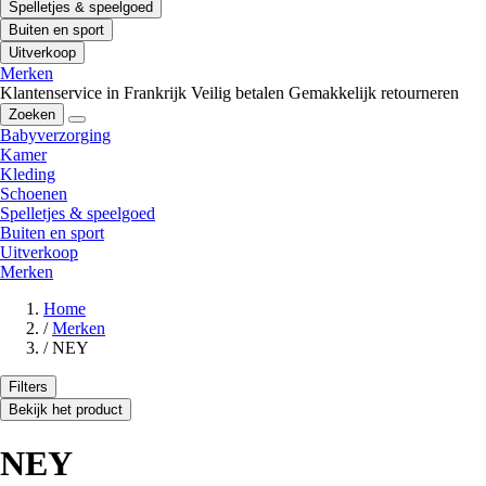
Spelletjes & speelgoed
Buiten en sport
Uitverkoop
Merken
Klantenservice in Frankrijk
Veilig betalen
Gemakkelijk retourneren
Zoeken
Babyverzorging
Kamer
Kleding
Schoenen
Spelletjes & speelgoed
Buiten en sport
Uitverkoop
Merken
Home
/
Merken
/
NEY
Filters
Bekijk het product
NEY