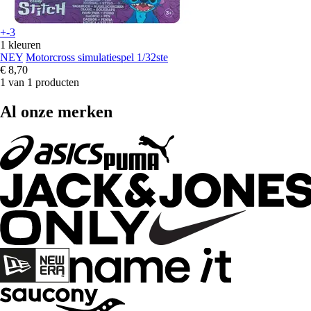
+-3
1 kleuren
NEY
Motorcross simulatiespel 1/32ste
€ 8,70
1 van 1 producten
Al onze merken