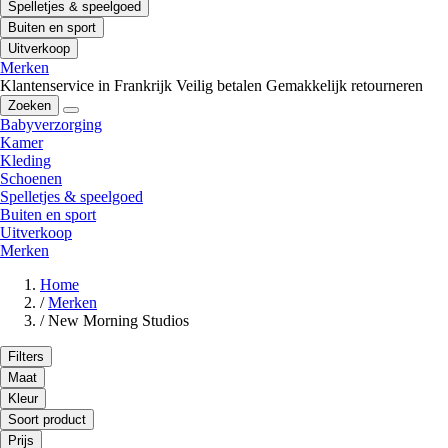
Spelletjes & speelgoed
Buiten en sport
Uitverkoop
Merken
Klantenservice in Frankrijk
Veilig betalen
Gemakkelijk retourneren
Zoeken
Babyverzorging
Kamer
Kleding
Schoenen
Spelletjes & speelgoed
Buiten en sport
Uitverkoop
Merken
Home
/
Merken
/
New Morning Studios
Filters
Maat
Kleur
Soort product
Prijs