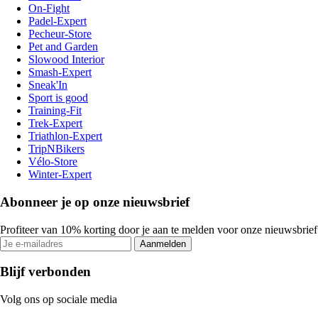
On-Fight
Padel-Expert
Pecheur-Store
Pet and Garden
Slowood Interior
Smash-Expert
Sneak'In
Sport is good
Training-Fit
Trek-Expert
Triathlon-Expert
TripNBikers
Vélo-Store
Winter-Expert
Abonneer je op onze nieuwsbrief
Profiteer van 10% korting door je aan te melden voor onze nieuwsbrief
Aanmelden
Blijf verbonden
Volg ons op sociale media