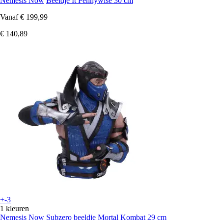
Nemesis Now
Beeldje It Pennywise 30 cm
Vanaf
€ 199,99
€ 140,89
+-3
1 kleuren
Nemesis Now
Subzero beeldje Mortal Kombat 29 cm