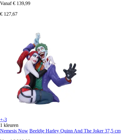
Vanaf
€ 139,99
€ 127,67
+-3
1 kleuren
Nemesis Now
Beeldje Harley Quinn And The Joker 37,5 cm