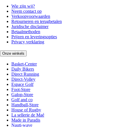
Wie zijn wij?
Neem contact op
Verkoopvoorwaarden
Retourneren en terugbetalen
Juridische disclaimer
Betaalmethoden
Prijzen en leveringsopties
Privacy verklaring
Onze winkels
Basket-Center
Daily Bikers
Direct Running
Direct-Volley
Espace Golf
Foot-Store
Galop-Store
Golf and co
Handball-Store
House of Rugby
La sellerie de Maé
Made in Paradis
Nauti-wave