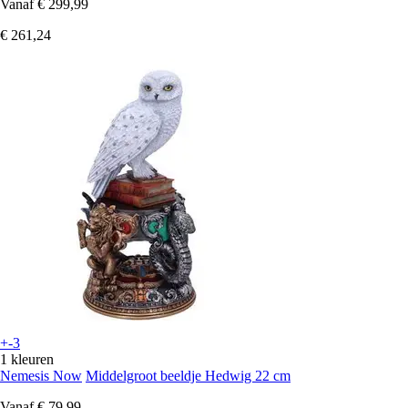
Vanaf
€ 299,99
€ 261,24
+-3
1 kleuren
Nemesis Now
Middelgroot beeldje Hedwig 22 cm
Vanaf
€ 79,99