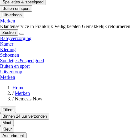
Spelletjes & speelgoed
Buiten en sport
Uitverkoop
Merken
Klantenservice in Frankrijk
Veilig betalen
Gemakkelijk retourneren
Zoeken
Babyverzorging
Kamer
Kleding
Schoenen
Spelletjes & speelgoed
Buiten en sport
Uitverkoop
Merken
Home
/
Merken
/
Nemesis Now
Filters
Binnen 24 uur verzonden
Maat
Kleur
Assortiment