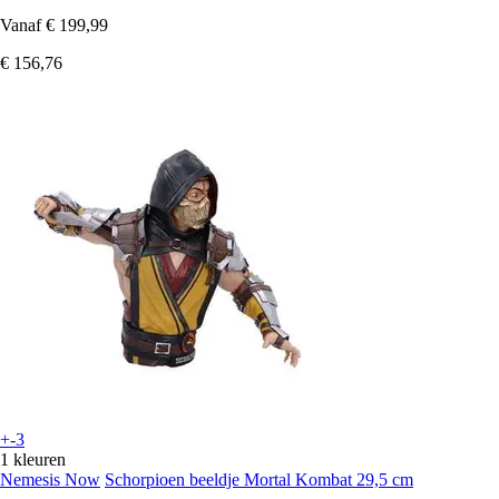
Vanaf
€ 199,99
€ 156,76
+-3
1 kleuren
Nemesis Now
Schorpioen beeldje Mortal Kombat 29,5 cm