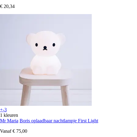
€ 20,34
+-3
1 kleuren
Mr Maria
Boris oplaadbaar nachtlampje First Light
Vanaf
€ 75,00