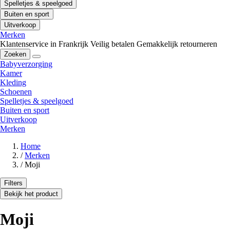
Spelletjes & speelgoed
Buiten en sport
Uitverkoop
Merken
Klantenservice in Frankrijk
Veilig betalen
Gemakkelijk retourneren
Zoeken
Babyverzorging
Kamer
Kleding
Schoenen
Spelletjes & speelgoed
Buiten en sport
Uitverkoop
Merken
Home
/
Merken
/
Moji
Filters
Bekijk het product
Moji