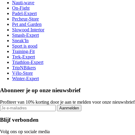
Nauti-wave
On-Fight
Padel-Expert
Pecheur-Store
Pet and Garden
Slowood Interior
Smash-Expert
Sneak'In
Sport is good
Training-Fit
Trek-Expert
Triathlon-Expert
TripNBikers
Vélo-Store
Winter-Expert
Abonneer je op onze nieuwsbrief
Profiteer van 10% korting door je aan te melden voor onze nieuwsbrief
Aanmelden
Blijf verbonden
Volg ons op sociale media