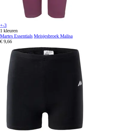
+-3
1 kleuren
Martes Essentials
Meisjesbroek Malisa
€ 9,66