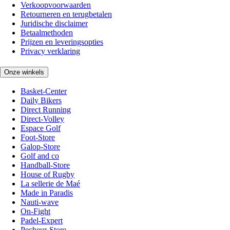
Verkoopvoorwaarden
Retourneren en terugbetalen
Juridische disclaimer
Betaalmethoden
Prijzen en leveringsopties
Privacy verklaring
Onze winkels
Basket-Center
Daily Bikers
Direct Running
Direct-Volley
Espace Golf
Foot-Store
Galop-Store
Golf and co
Handball-Store
House of Rugby
La sellerie de Maé
Made in Paradis
Nauti-wave
On-Fight
Padel-Expert
Pecheur-Store