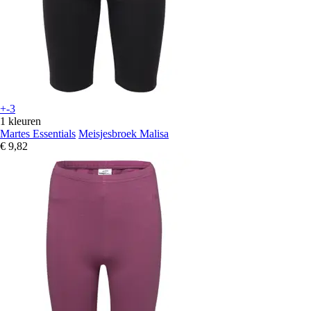
+-3
1 kleuren
Martes Essentials
Meisjesbroek Malisa
€ 9,82