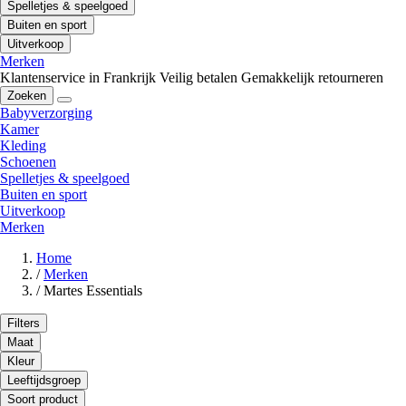
Spelletjes & speelgoed
Buiten en sport
Uitverkoop
Merken
Klantenservice in Frankrijk
Veilig betalen
Gemakkelijk retourneren
Zoeken
Babyverzorging
Kamer
Kleding
Schoenen
Spelletjes & speelgoed
Buiten en sport
Uitverkoop
Merken
Home
/
Merken
/
Martes Essentials
Filters
Maat
Kleur
Leeftijdsgroep
Soort product