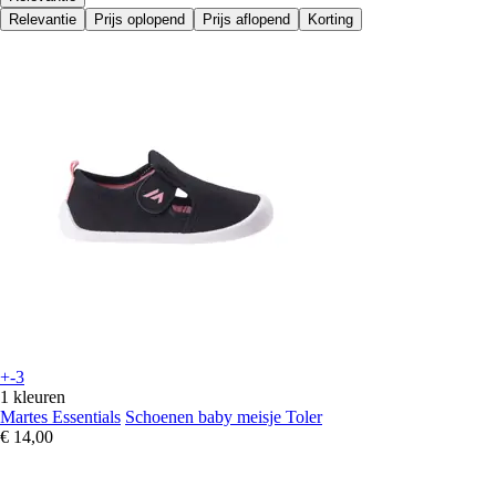
Relevantie
Prijs oplopend
Prijs aflopend
Korting
+-3
1 kleuren
Martes Essentials
Schoenen baby meisje Toler
€ 14,00