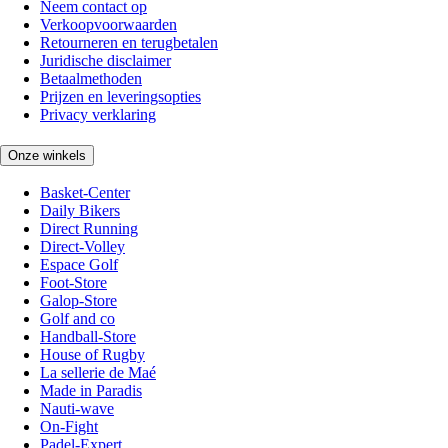
Neem contact op
Verkoopvoorwaarden
Retourneren en terugbetalen
Juridische disclaimer
Betaalmethoden
Prijzen en leveringsopties
Privacy verklaring
Onze winkels
Basket-Center
Daily Bikers
Direct Running
Direct-Volley
Espace Golf
Foot-Store
Galop-Store
Golf and co
Handball-Store
House of Rugby
La sellerie de Maé
Made in Paradis
Nauti-wave
On-Fight
Padel-Expert