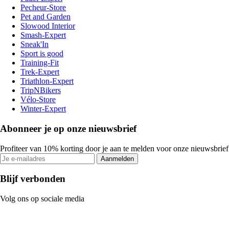
Pecheur-Store
Pet and Garden
Slowood Interior
Smash-Expert
Sneak'In
Sport is good
Training-Fit
Trek-Expert
Triathlon-Expert
TripNBikers
Vélo-Store
Winter-Expert
Abonneer je op onze nieuwsbrief
Profiteer van 10% korting door je aan te melden voor onze nieuwsbrief
Aanmelden
Blijf verbonden
Volg ons op sociale media