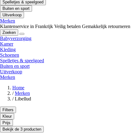
Spelletjes & speelgoed
Buiten en sport
Uitverkoop
Merken
Klantenservice in Frankrijk
Veilig betalen
Gemakkelijk retourneren
Zoeken
Babyverzorging
Kamer
Kleding
Schoenen
Spelletjes & speelgoed
Buiten en sport
Uitverkoop
Merken
Home
/
Merken
/
Libellud
Filters
Kleur
Prijs
Bekijk de 3 producten