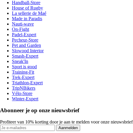
Handball-Store
House of Rugby
La sellerie de Maé
Made in Paradis
Nauti-wave
On-Fight
Padel-Expert
Pecheur-Store
Pet and Garden
Slowood Interior
Smash-Expert
Sneak'In
Sport is good
Training-Fit
Trek-Expert
Triathlon-Expert
TripNBikers
Vélo-Store
Winter-Expert
Abonneer je op onze nieuwsbrief
Profiteer van 10% korting door je aan te melden voor onze nieuwsbrief
Aanmelden