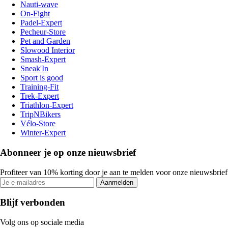
Nauti-wave
On-Fight
Padel-Expert
Pecheur-Store
Pet and Garden
Slowood Interior
Smash-Expert
Sneak'In
Sport is good
Training-Fit
Trek-Expert
Triathlon-Expert
TripNBikers
Vélo-Store
Winter-Expert
Abonneer je op onze nieuwsbrief
Profiteer van 10% korting door je aan te melden voor onze nieuwsbrief
Aanmelden
Blijf verbonden
Volg ons op sociale media