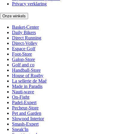
Privacy verklaring
Onze winkels
Basket-Center
Daily Bikers
Direct Running
Direct-Volley
Espace Golf
Foot-Store
Galop-Store
Golf and co
Handball-Store
House of Rugby
La sellerie de Maé
Made in Paradis
Nauti-wave
On-Fight
Padel-Expert
Pecheur-Store
Pet and Garden
Slowood Interior
Smash-Expert
Sneak'In