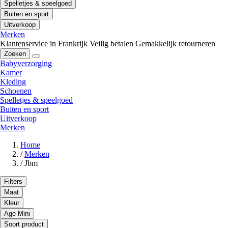
Spelletjes & speelgoed
Buiten en sport
Uitverkoop
Merken
Klantenservice in Frankrijk
Veilig betalen
Gemakkelijk retourneren
Zoeken
Babyverzorging
Kamer
Kleding
Schoenen
Spelletjes & speelgoed
Buiten en sport
Uitverkoop
Merken
Home
/
Merken
/
Jbm
Filters
Maat
Kleur
Age Mini
Soort product