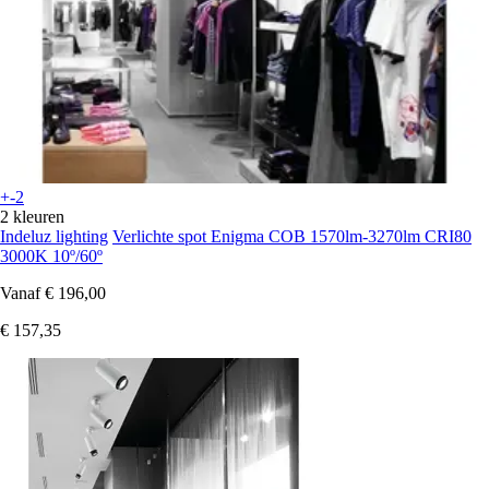
+-2
2 kleuren
Indeluz lighting
Verlichte spot Enigma COB 1570lm-3270lm CRI80
3000K 10º/60º
Vanaf
€ 196,00
€ 157,35