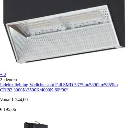
+-2
2 kleuren
Indeluz lighting
Verlichte spot Fall SMD 5375lm/5890lm/5859lm
CRI82 3000K/3500K/4000K 60º/90º
Vanaf
€ 244,00
€ 195,06