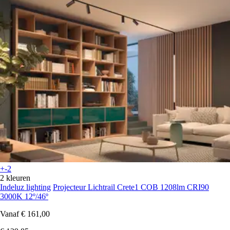
+-2
2 kleuren
Indeluz lighting
Projecteur Lichtrail Crete1 COB 1208lm CRI90
3000K 12º/46º
Vanaf
€ 161,00