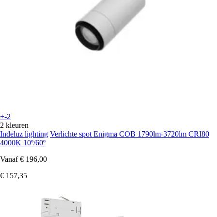
+-2
2 kleuren
Indeluz lighting
Verlichte spot Enigma COB 1790lm-3720lm CRI80
4000K 10º/60º
Vanaf
€ 196,00
€ 157,35