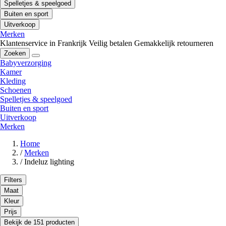
Spelletjes & speelgoed
Buiten en sport
Uitverkoop
Merken
Klantenservice in Frankrijk
Veilig betalen
Gemakkelijk retourneren
Zoeken
Babyverzorging
Kamer
Kleding
Schoenen
Spelletjes & speelgoed
Buiten en sport
Uitverkoop
Merken
Home
/
Merken
/
Indeluz lighting
Filters
Maat
Kleur
Prijs
Bekijk de 151 producten