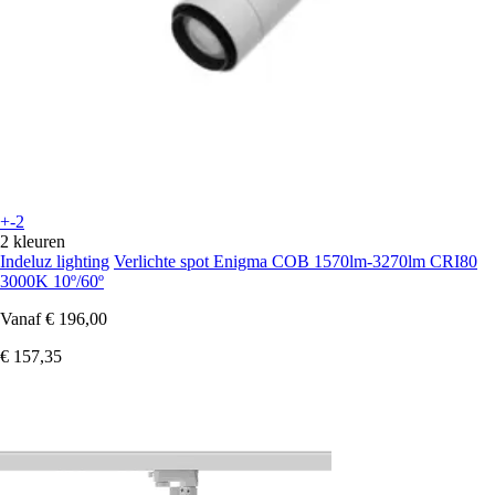
+-2
2 kleuren
Indeluz lighting
Verlichte spot Enigma COB 1570lm-3270lm CRI80
3000K 10º/60º
Vanaf
€ 196,00
€ 157,35