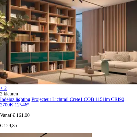
+-2
2 kleuren
Indeluz lighting
Projecteur Lichtrail Crete1 COB 1151lm CRI90
2700K 12º/46º
Vanaf
€ 161,00
€ 129,85