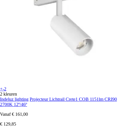
+-2
2 kleuren
Indeluz lighting
Projecteur Lichtrail Crete1 COB 1151lm CRI90
2700K 12º/46º
Vanaf
€ 161,00
€ 129,85