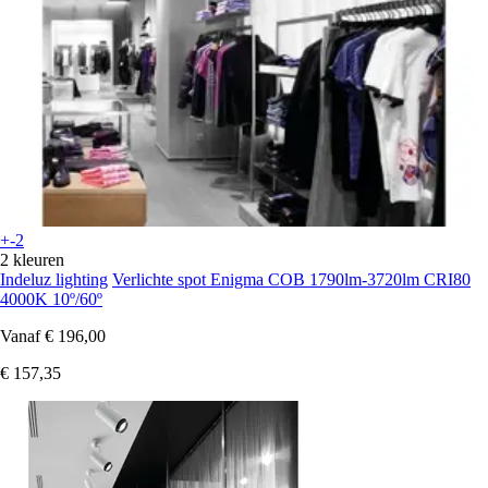
+-2
2 kleuren
Indeluz lighting
Verlichte spot Enigma COB 1790lm-3720lm CRI80
4000K 10º/60º
Vanaf
€ 196,00
€ 157,35