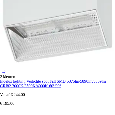
+-2
2 kleuren
Indeluz lighting
Verlichte spot Fall SMD 5375lm/5890lm/5859lm
CRI82 3000K/3500K/4000K 60º/90º
Vanaf
€ 244,00
€ 195,06