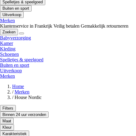
Spelletjes & speelgoed
Buiten en sport
Uitverkoop
Merken
Klantenservice in Frankrijk
Veilig betalen
Gemakkelijk retourneren
Zoeken
Babyverzorging
Kamer
Kleding
Schoenen
Spelletjes & speelgoed
Buiten en sport
Uitverkoop
Merken
Home
/
Merken
/
House Nordic
Filters
Binnen 24 uur verzonden
Maat
Kleur
Karakteristiek