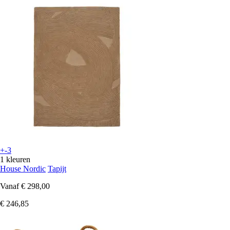
+-3
1 kleuren
House Nordic
Tapijt
Vanaf
€ 298,00
€ 246,85