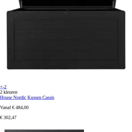
+-2
2 kleuren
House Nordic
Kussen Cassis
Vanaf
€ 484,00
€ 302,47