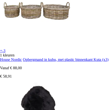
+-3
1 kleuren
House Nordic
Opbergmand in kubu, met plastic binnenkant Kuta (x3)
Vanaf
€ 88,00
€ 58,91