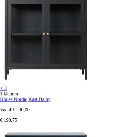
+-3
1 kleuren
House Nordic
Kast Dalby
Vanaf
€ 230,00
€ 190,75