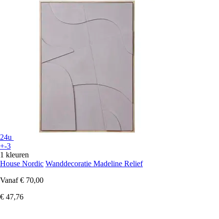
24u
+-3
1 kleuren
House Nordic
Wanddecoratie Madeline Relief
Vanaf
€ 70,00
€ 47,76