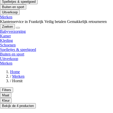
Spelletjes & speelgoed
Buiten en sport
Uitverkoop
Merken
Klantenservice in Frankrijk
Veilig betalen
Gemakkelijk retourneren
Zoeken
Babyverzorging
Kamer
Kleding
Schoenen
Spelletjes & speelgoed
Buiten en sport
Uitverkoop
Merken
Home
/
Merken
/
Hornit
Filters
Maat
Kleur
Bekijk de 4 producten