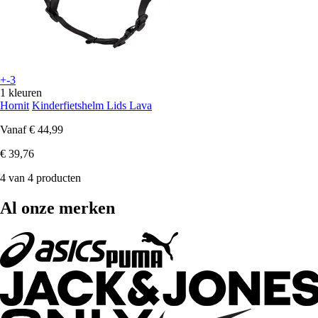
+-3
1 kleuren
Hornit
Kinderfietshelm Lids Lava
Vanaf
€ 44,99
€ 39,76
4 van 4 producten
Al onze merken