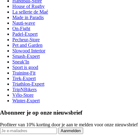
Handball-Store
House of Rugby
La sellerie de Maé
Made in Paradis
Nauti-wave
On-Fight
Padel-Expert
Pecheur-Store
Pet and Garden
Slowood Interior
Smash-Expert
Sneak'In
Sport is good
Training-Fit
Trek-Expert
Triathlon-Expert
TripNBikers
Vélo-Store
Winter-Expert
Abonneer je op onze nieuwsbrief
Profiteer van 10% korting door je aan te melden voor onze nieuwsbrief
Aanmelden