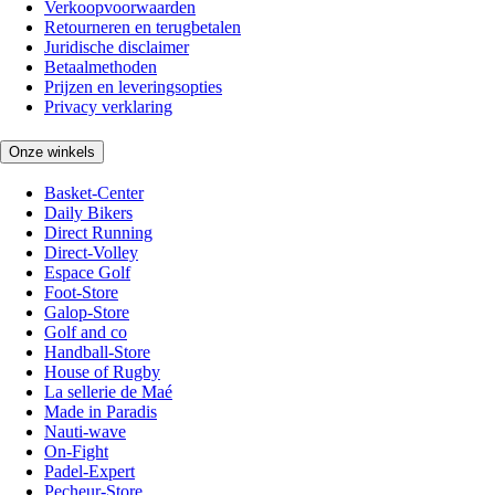
Verkoopvoorwaarden
Retourneren en terugbetalen
Juridische disclaimer
Betaalmethoden
Prijzen en leveringsopties
Privacy verklaring
Onze winkels
Basket-Center
Daily Bikers
Direct Running
Direct-Volley
Espace Golf
Foot-Store
Galop-Store
Golf and co
Handball-Store
House of Rugby
La sellerie de Maé
Made in Paradis
Nauti-wave
On-Fight
Padel-Expert
Pecheur-Store