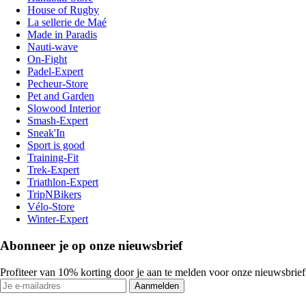
House of Rugby
La sellerie de Maé
Made in Paradis
Nauti-wave
On-Fight
Padel-Expert
Pecheur-Store
Pet and Garden
Slowood Interior
Smash-Expert
Sneak'In
Sport is good
Training-Fit
Trek-Expert
Triathlon-Expert
TripNBikers
Vélo-Store
Winter-Expert
Abonneer je op onze nieuwsbrief
Profiteer van 10% korting door je aan te melden voor onze nieuwsbrief
Aanmelden