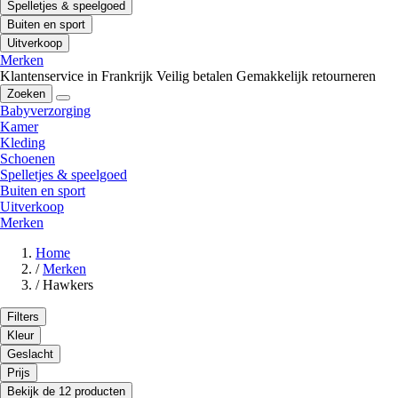
Spelletjes & speelgoed
Buiten en sport
Uitverkoop
Merken
Klantenservice in Frankrijk
Veilig betalen
Gemakkelijk retourneren
Zoeken
Babyverzorging
Kamer
Kleding
Schoenen
Spelletjes & speelgoed
Buiten en sport
Uitverkoop
Merken
Home
/
Merken
/
Hawkers
Filters
Kleur
Geslacht
Prijs
Bekijk de 12 producten