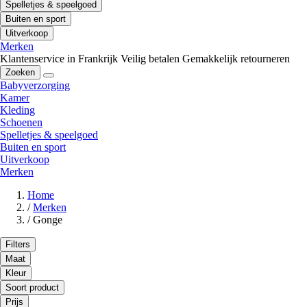
Spelletjes & speelgoed
Buiten en sport
Uitverkoop
Merken
Klantenservice in Frankrijk
Veilig betalen
Gemakkelijk retourneren
Zoeken
Babyverzorging
Kamer
Kleding
Schoenen
Spelletjes & speelgoed
Buiten en sport
Uitverkoop
Merken
Home
/
Merken
/
Gonge
Filters
Maat
Kleur
Soort product
Prijs