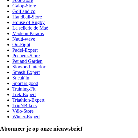
Foot-Store
Galop-Store
Golf and co
Handball-Store
House of Rugby
La sellerie de Maé
Made in Paradis
Nauti-wave
On-Fight
Padel-Expert
Pecheur-Store
Pet and Garden
Slowood Interior
Smash-Expert
Sneak'In
Sport is good
Training-Fit
Trek-Expert
Triathlon-Expert
TripNBikers
Vélo-Store
Winter-Expert
Abonneer je op onze nieuwsbrief