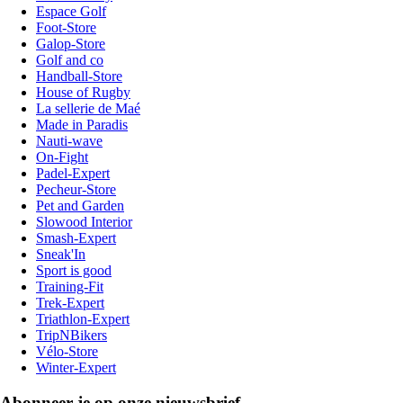
Espace Golf
Foot-Store
Galop-Store
Golf and co
Handball-Store
House of Rugby
La sellerie de Maé
Made in Paradis
Nauti-wave
On-Fight
Padel-Expert
Pecheur-Store
Pet and Garden
Slowood Interior
Smash-Expert
Sneak'In
Sport is good
Training-Fit
Trek-Expert
Triathlon-Expert
TripNBikers
Vélo-Store
Winter-Expert
Abonneer je op onze nieuwsbrief