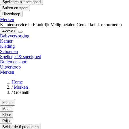
Spelletjes & speelgoed
Buiten en sport
Uitverkoop
Merken
Klantenservice in Frankrijk
Veilig betalen
Gemakkelijk retourneren
Zoeken
Babyverzorging
Kamer
Kleding
Schoenen
Spelletjes & speelgoed
Buiten en sport
Uitverkoop
Merken
Home
/
Merken
/
Goaliath
Filters
Maat
Kleur
Prijs
Bekijk de 6 producten