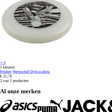
+-3
1 kleuren
Frisbee
Werpschijf Dyn-o-glow
€ 21,76
2 van 2 producten
Al onze merken