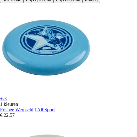
+-3
1 kleuren
Frisbee
Werpschijf All Sport
€ 22,57