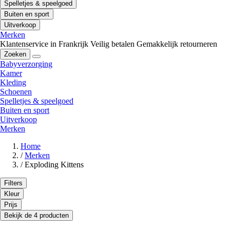
Spelletjes & speelgoed
Buiten en sport
Uitverkoop
Merken
Klantenservice in Frankrijk
Veilig betalen
Gemakkelijk retourneren
Zoeken
Babyverzorging
Kamer
Kleding
Schoenen
Spelletjes & speelgoed
Buiten en sport
Uitverkoop
Merken
Home
/
Merken
/
Exploding Kittens
Filters
Kleur
Prijs
Bekijk de 4 producten