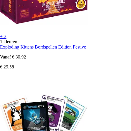
+-3
1 kleuren
Exploding Kittens
Bordspellen Edition Festive
Vanaf
€ 30,92
€ 29,58