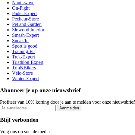
Nauti-wave
On-Fight
Padel-Expert
Pecheur-Store
Pet and Garden
Slowood Interior
Smash-Expert
Sneak'In
Sport is good
Training-Fit
Trek-Expert
Triathlon-Expert
TripNBikers
Vélo-Store
Winter-Expert
Abonneer je op onze nieuwsbrief
Profiteer van 10% korting door je aan te melden voor onze nieuwsbrief
Aanmelden
Blijf verbonden
Volg ons op sociale media