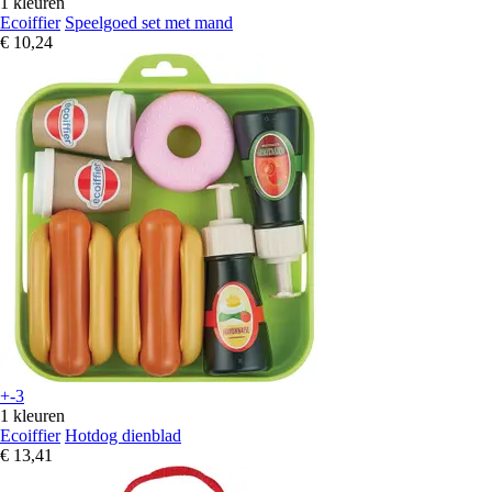
1 kleuren
Ecoiffier
Speelgoed set met mand
€ 10,24
+-3
1 kleuren
Ecoiffier
Hotdog dienblad
€ 13,41