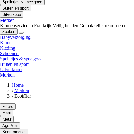
Spelletjes & speelgoed
Buiten en sport
Uitverkoop
Merken
Klantenservice in Frankrijk
Veilig betalen
Gemakkelijk retourneren
Zoeken
Babyverzorging
Kamer
Kleding
Schoenen
Spelletjes & speelgoed
Buiten en sport
Uitverkoop
Merken
Home
/
Merken
/
Ecoiffier
Filters
Maat
Kleur
Age Mini
Soort product