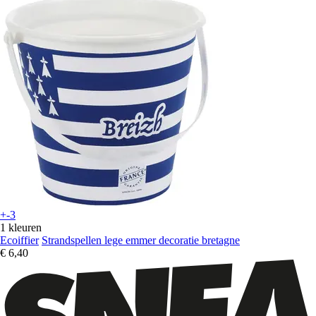
+-3
1 kleuren
Ecoiffier
Strandspellen lege emmer decoratie bretagne
€ 6,40