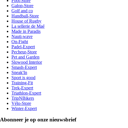
Foot-Store
Galop-Store
Golf and co
Handball-Store
House of Rugby
La sellerie de Maé
Made in Paradis
Nauti-wave
On-Fight
Padel-Expert
Pecheur-Store
Pet and Garden
Slowood Interior
Smash-Expert
Sneak'In
Sport is good
Training-Fit
Trek-Expert
Triathlon-Expert
TripNBikers
Vélo-Store
Winter-Expert
Abonneer je op onze nieuwsbrief