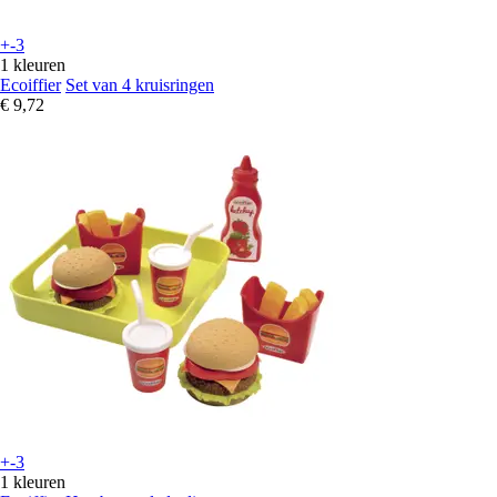
+-3
1 kleuren
Ecoiffier
Set van 4 kruisringen
€ 9,72
+-3
1 kleuren