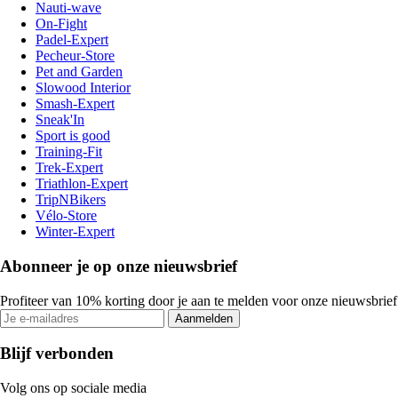
Nauti-wave
On-Fight
Padel-Expert
Pecheur-Store
Pet and Garden
Slowood Interior
Smash-Expert
Sneak'In
Sport is good
Training-Fit
Trek-Expert
Triathlon-Expert
TripNBikers
Vélo-Store
Winter-Expert
Abonneer je op onze nieuwsbrief
Profiteer van 10% korting door je aan te melden voor onze nieuwsbrief
Aanmelden
Blijf verbonden
Volg ons op sociale media