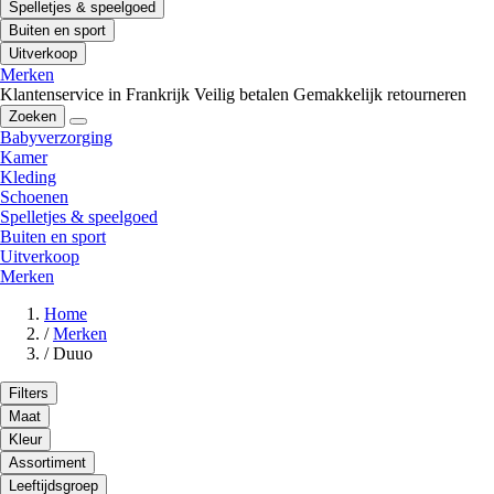
Spelletjes & speelgoed
Buiten en sport
Uitverkoop
Merken
Klantenservice in Frankrijk
Veilig betalen
Gemakkelijk retourneren
Zoeken
Babyverzorging
Kamer
Kleding
Schoenen
Spelletjes & speelgoed
Buiten en sport
Uitverkoop
Merken
Home
/
Merken
/
Duuo
Filters
Maat
Kleur
Assortiment
Leeftijdsgroep