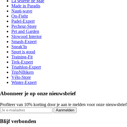
La sellerie de Maé
Made in Paradis
Nauti-wave
On-Fight
Padel-Expert
Pecheur-Store
Pet and Garden
Slowood Interior
Smash-Expert
Sneak'In
Sport is good
Training-Fit
Trek-Expert
Triathlon-Expert
TripNBikers
Vélo-Store
Winter-Expert
Abonneer je op onze nieuwsbrief
Profiteer van 10% korting door je aan te melden voor onze nieuwsbrief
Aanmelden
Blijf verbonden