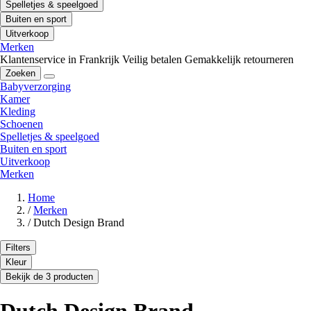
Spelletjes & speelgoed
Buiten en sport
Uitverkoop
Merken
Klantenservice in Frankrijk
Veilig betalen
Gemakkelijk retourneren
Zoeken
Babyverzorging
Kamer
Kleding
Schoenen
Spelletjes & speelgoed
Buiten en sport
Uitverkoop
Merken
Home
/
Merken
/
Dutch Design Brand
Filters
Kleur
Bekijk de 3 producten