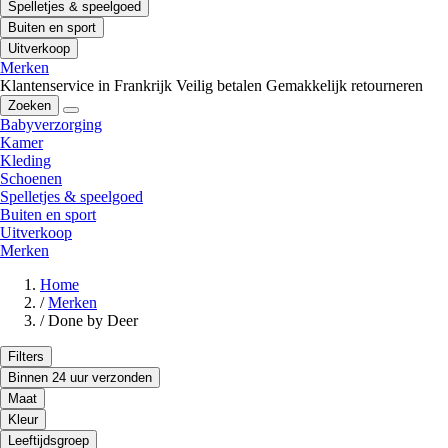
Spelletjes & speelgoed
Buiten en sport
Uitverkoop
Merken
Klantenservice in Frankrijk
Veilig betalen
Gemakkelijk retourneren
Zoeken
Babyverzorging
Kamer
Kleding
Schoenen
Spelletjes & speelgoed
Buiten en sport
Uitverkoop
Merken
Home
/
Merken
/
Done by Deer
Filters
Binnen 24 uur verzonden
Maat
Kleur
Leeftijdsgroep