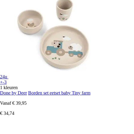
24u
+-3
1 kleuren
Done by Deer
Borden set eetset baby Tiny farm
Vanaf
€ 39,95
€ 34,74