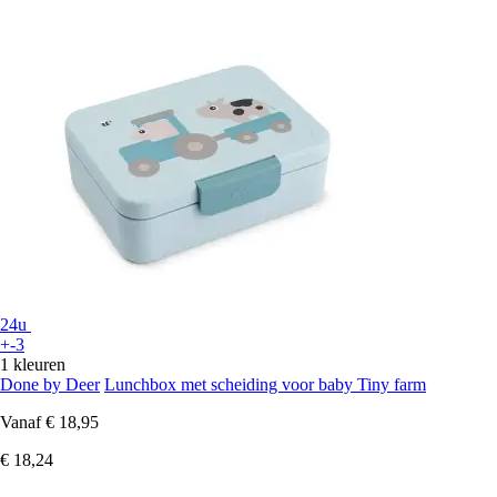
24u
+-3
1 kleuren
Done by Deer
Lunchbox met scheiding voor baby Tiny farm
Vanaf
€ 18,95
€ 18,24