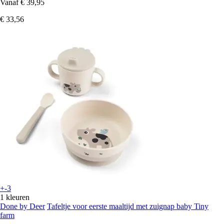
Vanaf
€ 39,95
€ 33,56
+-3
1 kleuren
Done by Deer
Tafeltje voor eerste maaltijd met zuignap baby Tiny
farm