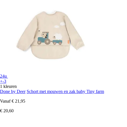
24u
+-3
1 kleuren
Done by Deer
Schort met mouwen en zak baby Tiny farm
Vanaf
€ 21,95
€ 20,60