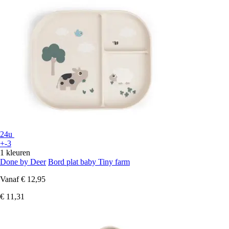
24u
+-3
1 kleuren
Done by Deer
Bord plat baby Tiny farm
Vanaf
€ 12,95
€ 11,31