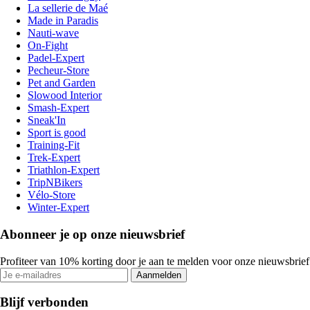
La sellerie de Maé
Made in Paradis
Nauti-wave
On-Fight
Padel-Expert
Pecheur-Store
Pet and Garden
Slowood Interior
Smash-Expert
Sneak'In
Sport is good
Training-Fit
Trek-Expert
Triathlon-Expert
TripNBikers
Vélo-Store
Winter-Expert
Abonneer je op onze nieuwsbrief
Profiteer van 10% korting door je aan te melden voor onze nieuwsbrief
Aanmelden
Blijf verbonden