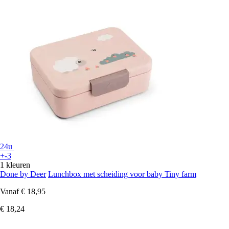
24u
+-3
1 kleuren
Done by Deer
Lunchbox met scheiding voor baby Tiny farm
Vanaf
€ 18,95
€ 18,24