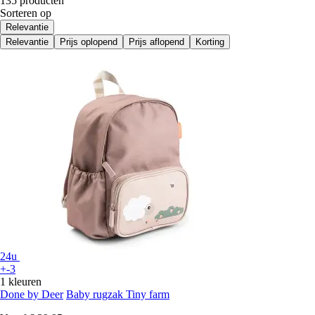
135 producten
Sorteren op
Relevantie
Relevantie
Prijs oplopend
Prijs aflopend
Korting
24u
+-3
1 kleuren
Done by Deer
Baby rugzak Tiny farm