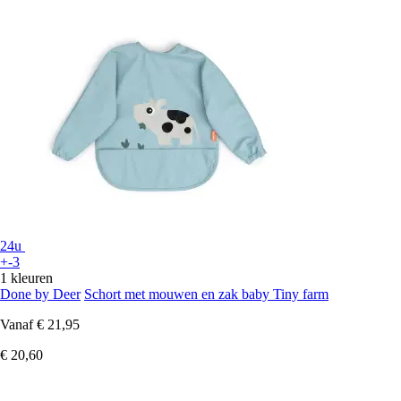
24u
+-3
1 kleuren
Done by Deer
Schort met mouwen en zak baby Tiny farm
Vanaf
€ 21,95
€ 20,60