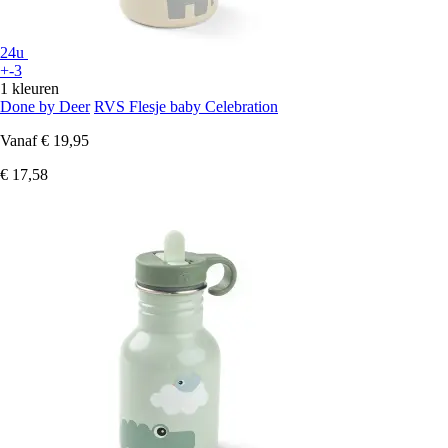
24u
+-3
1 kleuren
Done by Deer
RVS Flesje baby Celebration
Vanaf
€ 19,95
€ 17,58