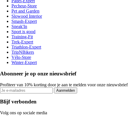
Padel-Expert
Pecheur-Store
Pet and Garden
Slowood Interior
Smash-Expert
Sneak'In
Sport is good
Training-Fit
Trek-Expert
Triathlon-Expert
TripNBikers
Vélo-Store
Winter-Expert
Abonneer je op onze nieuwsbrief
Profiteer van 10% korting door je aan te melden voor onze nieuwsbrief
Aanmelden
Blijf verbonden
Volg ons op sociale media