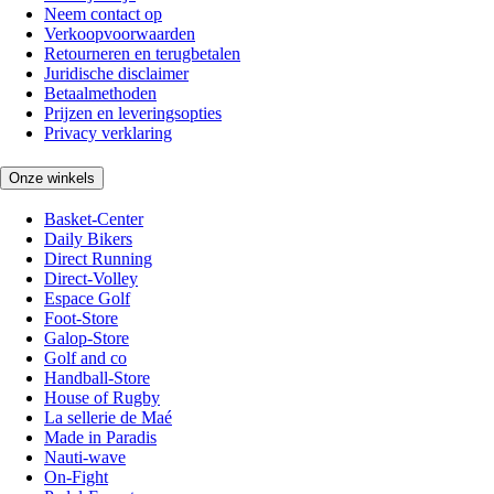
Neem contact op
Verkoopvoorwaarden
Retourneren en terugbetalen
Juridische disclaimer
Betaalmethoden
Prijzen en leveringsopties
Privacy verklaring
Onze winkels
Basket-Center
Daily Bikers
Direct Running
Direct-Volley
Espace Golf
Foot-Store
Galop-Store
Golf and co
Handball-Store
House of Rugby
La sellerie de Maé
Made in Paradis
Nauti-wave
On-Fight