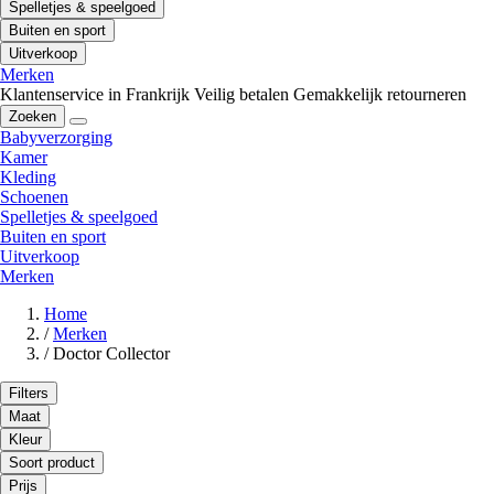
Spelletjes & speelgoed
Buiten en sport
Uitverkoop
Merken
Klantenservice in Frankrijk
Veilig betalen
Gemakkelijk retourneren
Zoeken
Babyverzorging
Kamer
Kleding
Schoenen
Spelletjes & speelgoed
Buiten en sport
Uitverkoop
Merken
Home
/
Merken
/
Doctor Collector
Filters
Maat
Kleur
Soort product
Prijs