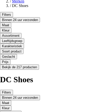
/
Merken
/
DC Shoes
Filters
Binnen 24 uur verzonden
Maat
Kleur
Assortiment
Leeftijdsgroep
Karakteristiek
Soort product
Geslacht
Prijs
Bekijk de 217 producten
DC Shoes
Filters
Binnen 24 uur verzonden
Maat
Kleur