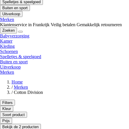
Spelletjes & speelgoed
Buiten en sport
Uitverkoop
Merken
Klantenservice in Frankrijk
Veilig betalen
Gemakkelijk retourneren
Zoeken
Babyverzorging
Kamer
Kleding
Schoenen
Spelletjes & speelgoed
Buiten en sport
Uitverkoop
Merken
Home
/
Merken
/
Cotton Division
Filters
Kleur
Soort product
Prijs
Bekijk de 2 producten