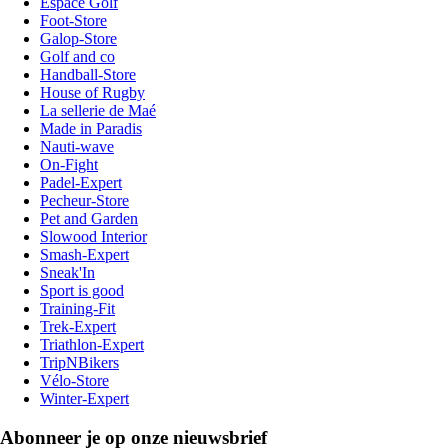
Espace Golf
Foot-Store
Galop-Store
Golf and co
Handball-Store
House of Rugby
La sellerie de Maé
Made in Paradis
Nauti-wave
On-Fight
Padel-Expert
Pecheur-Store
Pet and Garden
Slowood Interior
Smash-Expert
Sneak'In
Sport is good
Training-Fit
Trek-Expert
Triathlon-Expert
TripNBikers
Vélo-Store
Winter-Expert
Abonneer je op onze nieuwsbrief