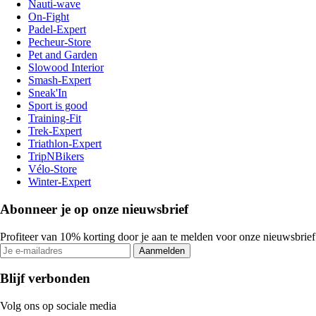
Nauti-wave
On-Fight
Padel-Expert
Pecheur-Store
Pet and Garden
Slowood Interior
Smash-Expert
Sneak'In
Sport is good
Training-Fit
Trek-Expert
Triathlon-Expert
TripNBikers
Vélo-Store
Winter-Expert
Abonneer je op onze nieuwsbrief
Profiteer van 10% korting door je aan te melden voor onze nieuwsbrief
Aanmelden
Blijf verbonden
Volg ons op sociale media