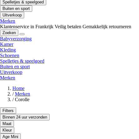
Spelletjes & speelgoed
Buiten en sport
Uitverkoop
Merken
Klantenservice in Frankrijk
Veilig betalen
Gemakkelijk retourneren
Zoeken
Babyverzorging
Kamer
Kleding
Schoenen
Spelletjes & speelgoed
Buiten en sport
Uitverkoop
Merken
Home
/
Merken
/
Corolle
Filters
Binnen 24 uur verzonden
Maat
Kleur
Age Mini