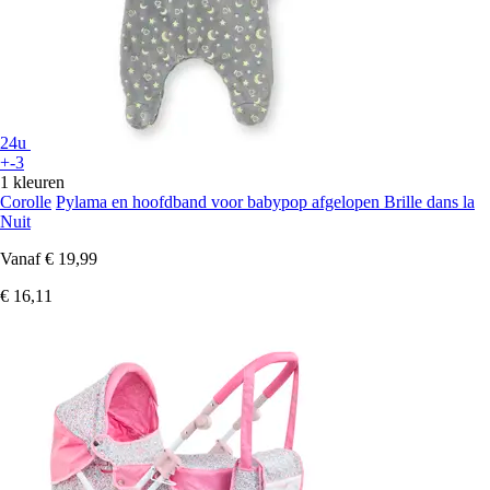
24u
+-3
1 kleuren
Corolle
Pylama en hoofdband voor babypop afgelopen Brille dans la
Nuit
Vanaf
€ 19,99
€ 16,11