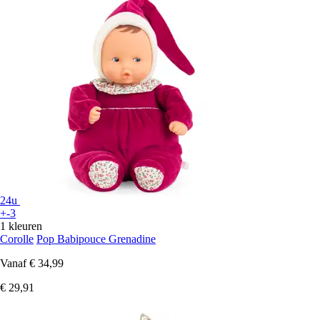
24u
+-3
1 kleuren
Corolle
Pop Babipouce Grenadine
Vanaf
€ 34,99
€ 29,91