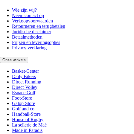
Wie zijn wij?
Neem contact op
Verkoopvoorwaarden
Retourneren en terugbetalen
Juridische disclaimer
Betaalmethoden
Prijzen en leveringsopties
Privacy verklaring
Onze winkels
Basket-Center
Daily Bikers
Direct Running
Direct-Volley
Espace Golf
Foot-Store
Galop-Store
Golf and co
Handball-Store
House of Rugby
La sellerie de Maé
Made in Paradis