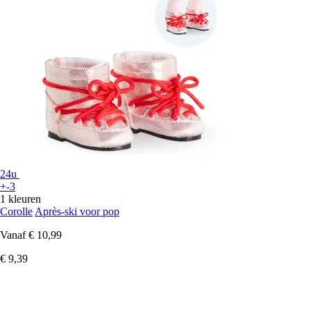
24u
+-3
1 kleuren
Corolle
Après-ski voor pop
Vanaf
€ 10,99
€ 9,39