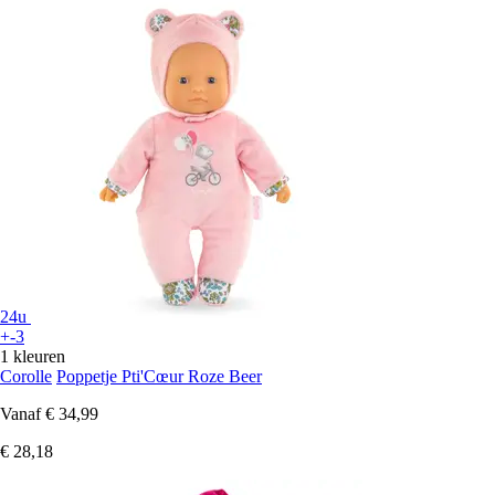
24u
+-3
1 kleuren
Corolle
Poppetje Pti'Cœur Roze Beer
Vanaf
€ 34,99
€ 28,18