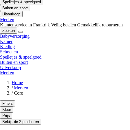
Spelletjes & speelgoed
Buiten en sport
Uitverkoop
Merken
Klantenservice in Frankrijk
Veilig betalen
Gemakkelijk retourneren
Zoeken
Babyverzorging
Kamer
Kleding
Schoenen
Spelletjes & speelgoed
Buiten en sport
Uitverkoop
Merken
Home
/
Merken
/
Core
Filters
Kleur
Prijs
Bekijk de 2 producten