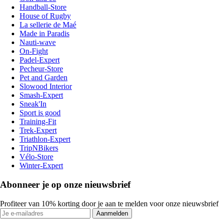
Handball-Store
House of Rugby
La sellerie de Maé
Made in Paradis
Nauti-wave
On-Fight
Padel-Expert
Pecheur-Store
Pet and Garden
Slowood Interior
Smash-Expert
Sneak'In
Sport is good
Training-Fit
Trek-Expert
Triathlon-Expert
TripNBikers
Vélo-Store
Winter-Expert
Abonneer je op onze nieuwsbrief
Profiteer van 10% korting door je aan te melden voor onze nieuwsbrief
Aanmelden