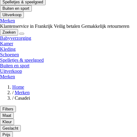
Spelletjes & speelgoed
Buiten en sport
Uitverkoop
Merken
Klantenservice in Frankrijk
Veilig betalen
Gemakkelijk retourneren
Zoeken
Babyverzorging
Kamer
Kleding
Schoenen
Spelletjes & speelgoed
Buiten en sport
Uitverkoop
Merken
Home
/
Merken
/
Casadei
Filters
Maat
Kleur
Geslacht
Prijs