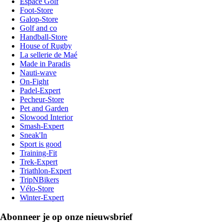
Espace Golf
Foot-Store
Galop-Store
Golf and co
Handball-Store
House of Rugby
La sellerie de Maé
Made in Paradis
Nauti-wave
On-Fight
Padel-Expert
Pecheur-Store
Pet and Garden
Slowood Interior
Smash-Expert
Sneak'In
Sport is good
Training-Fit
Trek-Expert
Triathlon-Expert
TripNBikers
Vélo-Store
Winter-Expert
Abonneer je op onze nieuwsbrief