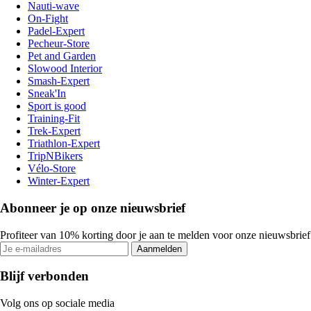
Nauti-wave
On-Fight
Padel-Expert
Pecheur-Store
Pet and Garden
Slowood Interior
Smash-Expert
Sneak'In
Sport is good
Training-Fit
Trek-Expert
Triathlon-Expert
TripNBikers
Vélo-Store
Winter-Expert
Abonneer je op onze nieuwsbrief
Profiteer van 10% korting door je aan te melden voor onze nieuwsbrief
Aanmelden
Blijf verbonden
Volg ons op sociale media