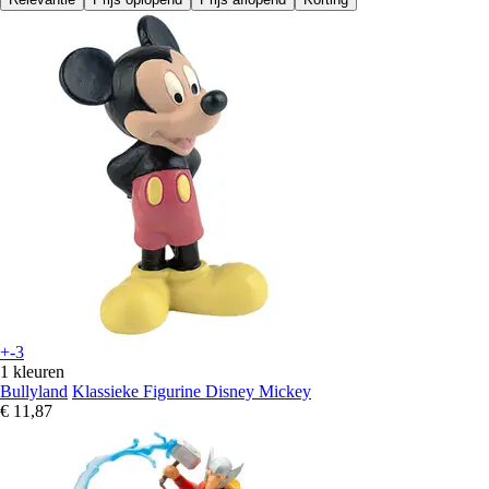
+-3
1 kleuren
Bullyland
Klassieke Figurine Disney Mickey
€ 11,87