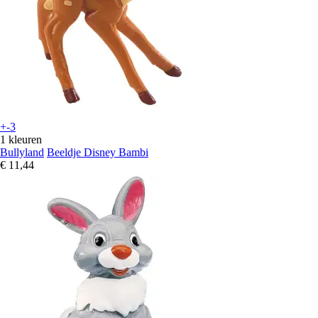
+-3
1 kleuren
Bullyland
Beeldje Disney Bambi
€ 11,44