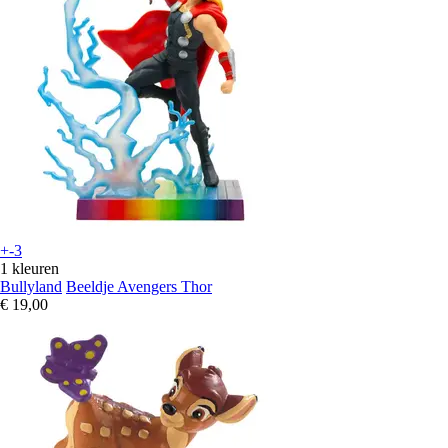
+-3
1 kleuren
Bullyland
Beeldje Avengers Thor
€ 19,00