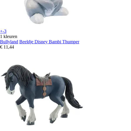
+-3
1 kleuren
Bullyland
Beeldje Disney Bambi Thumper
€ 11,44