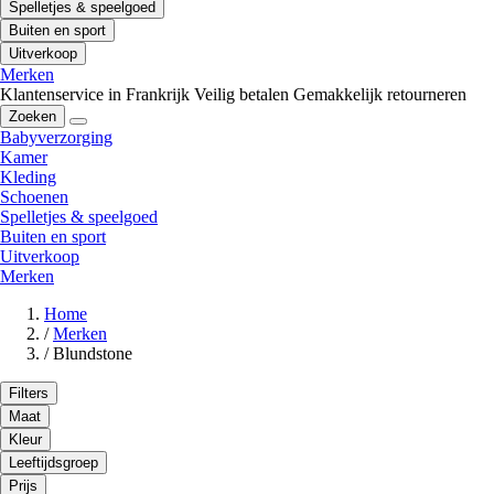
Spelletjes & speelgoed
Buiten en sport
Uitverkoop
Merken
Klantenservice in Frankrijk
Veilig betalen
Gemakkelijk retourneren
Zoeken
Babyverzorging
Kamer
Kleding
Schoenen
Spelletjes & speelgoed
Buiten en sport
Uitverkoop
Merken
Home
/
Merken
/
Blundstone
Filters
Maat
Kleur
Leeftijdsgroep
Prijs