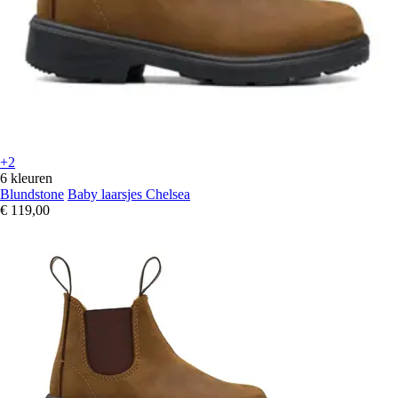
+2
6 kleuren
Blundstone
Baby laarsjes Chelsea
€ 119,00