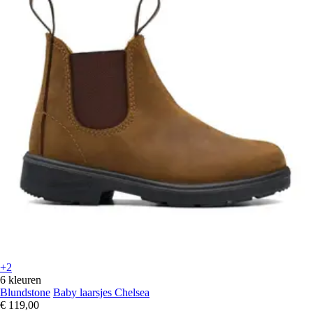
+2
6 kleuren
Blundstone
Baby laarsjes Chelsea
€ 119,00