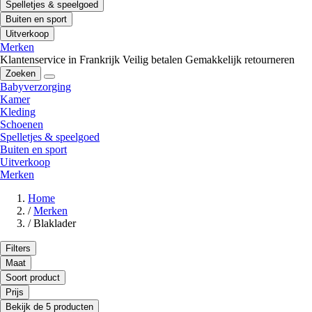
Spelletjes & speelgoed
Buiten en sport
Uitverkoop
Merken
Klantenservice in Frankrijk
Veilig betalen
Gemakkelijk retourneren
Zoeken
Babyverzorging
Kamer
Kleding
Schoenen
Spelletjes & speelgoed
Buiten en sport
Uitverkoop
Merken
Home
/
Merken
/
Blaklader
Filters
Maat
Soort product
Prijs
Bekijk de 5 producten