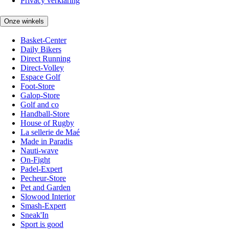
Privacy verklaring
Onze winkels
Basket-Center
Daily Bikers
Direct Running
Direct-Volley
Espace Golf
Foot-Store
Galop-Store
Golf and co
Handball-Store
House of Rugby
La sellerie de Maé
Made in Paradis
Nauti-wave
On-Fight
Padel-Expert
Pecheur-Store
Pet and Garden
Slowood Interior
Smash-Expert
Sneak'In
Sport is good