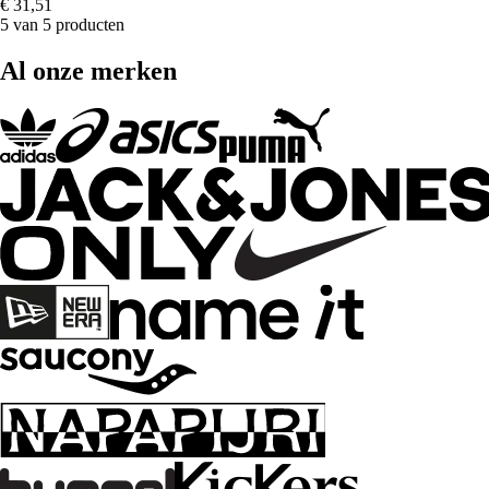
€ 31,51
5 van 5 producten
Al onze merken