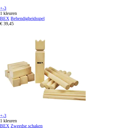
+-3
1 kleuren
BEX
Behendigheidsspel
€ 39,45
+-3
1 kleuren
BEX
Zweedse schaken