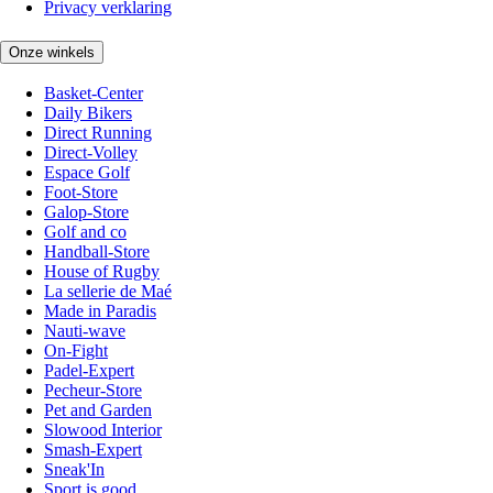
Privacy verklaring
Onze winkels
Basket-Center
Daily Bikers
Direct Running
Direct-Volley
Espace Golf
Foot-Store
Galop-Store
Golf and co
Handball-Store
House of Rugby
La sellerie de Maé
Made in Paradis
Nauti-wave
On-Fight
Padel-Expert
Pecheur-Store
Pet and Garden
Slowood Interior
Smash-Expert
Sneak'In
Sport is good