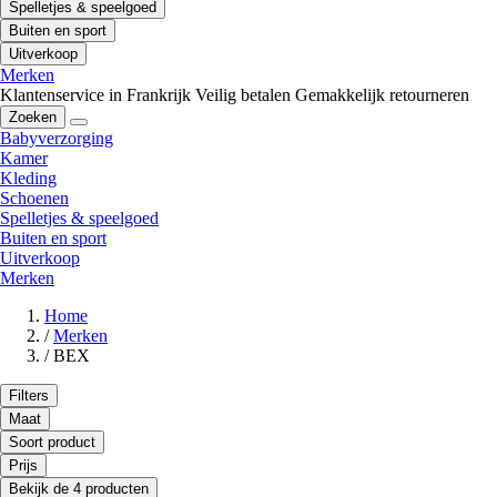
Spelletjes & speelgoed
Buiten en sport
Uitverkoop
Merken
Klantenservice in Frankrijk
Veilig betalen
Gemakkelijk retourneren
Zoeken
Babyverzorging
Kamer
Kleding
Schoenen
Spelletjes & speelgoed
Buiten en sport
Uitverkoop
Merken
Home
/
Merken
/
BEX
Filters
Maat
Soort product
Prijs
Bekijk de 4 producten