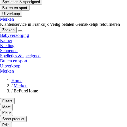
Spelletjes & speelgoed
Buiten en sport
Uitverkoop
Merken
Klantenservice in Frankrijk
Veilig betalen
Gemakkelijk retourneren
Zoeken
Babyverzorging
Kamer
Kleding
Schoenen
Spelletjes & speelgoed
Buiten en sport
Uitverkoop
Merken
Home
/
Merken
/
BePureHome
Filters
Maat
Kleur
Soort product
Prijs