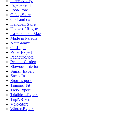
Direct-Volley
Espace Golf
Foot-Store
Galop-Store
Golf and co
Handball-Store
House of Rugby
La sellerie de Maé
Made in Paradis
Nauti-wave
On-Fight
Padel-Expert
Pecheur-Store
Pet and Garden
Slowood Interior
Smash-Expert
Sneak'In
Sport is good
Training-Fit
Trek-Expert
Triathlon-Expert
TripNBikers
Vélo-Store
Winter-Expert