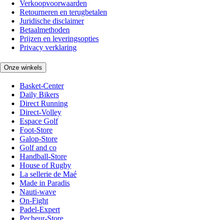
Verkoopvoorwaarden
Retourneren en terugbetalen
Juridische disclaimer
Betaalmethoden
Prijzen en leveringsopties
Privacy verklaring
Onze winkels
Basket-Center
Daily Bikers
Direct Running
Direct-Volley
Espace Golf
Foot-Store
Galop-Store
Golf and co
Handball-Store
House of Rugby
La sellerie de Maé
Made in Paradis
Nauti-wave
On-Fight
Padel-Expert
Pecheur-Store