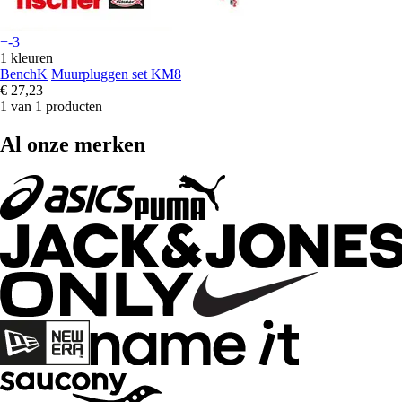
+-3
1 kleuren
BenchK
Muurpluggen set KM8
€ 27,23
1 van 1 producten
Al onze merken