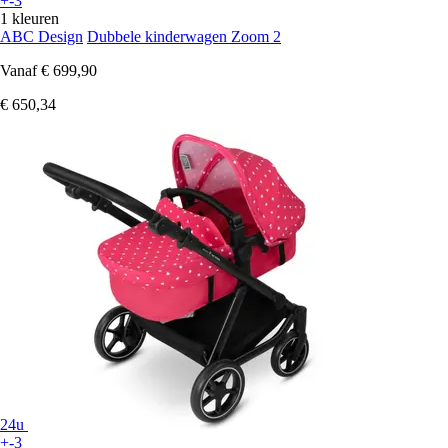
+-3
1 kleuren
ABC Design
Dubbele kinderwagen Zoom 2
Vanaf
€ 699,90
€ 650,34
24u
+-3