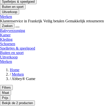
Spelletjes & speelgoed
Buiten en sport
Uitverkoop
Merken
Klantenservice in Frankrijk
Veilig betalen
Gemakkelijk retourneren
Zoeken
Babyverzorging
Kamer
Kleding
Schoenen
Spelletjes & speelgoed
Buiten en sport
Uitverkoop
Merken
Home
/
Merken
/
Abbey® Game
Filters
Maat
Prijs
Bekijk de 2 producten