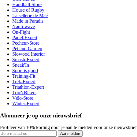
Handball-Store
House of Rugby
La sellerie de Maé
Made in Paradis
Nauti-wave
On-Fight
Padel-Expert
Pecheur-Store
Pet and Garden
Slowood Interior
Smash-Expert
Sneak'In
Sport is good
Training-Fit
Trek-Expert
Triathlon-Expert
TripNBikers
Vélo-Store
Winter-Expert
Abonneer je op onze nieuwsbrief
Profiteer van 10% korting door je aan te melden voor onze nieuwsbrief
Aanmelden