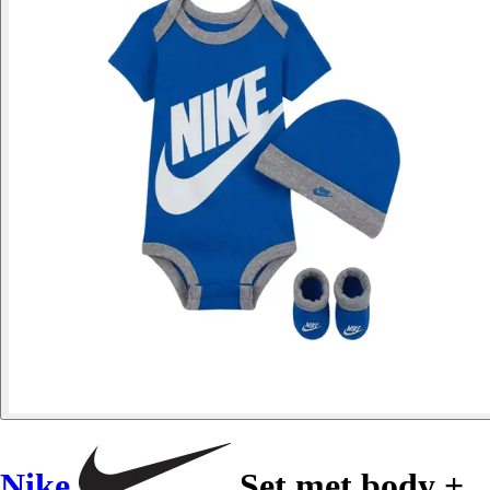
Nike
Set met body +