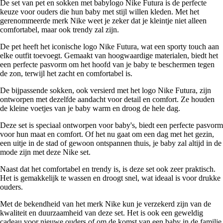
De set van pet en sokken met babylogo Nike Futura is de perfecte
keuze voor ouders die hun baby met stijl willen kleden. Met het
gerenommeerde merk Nike weet je zeker dat je kleintje niet alleen
comfortabel, maar ook trendy zal zijn.
De pet heeft het iconische logo Nike Futura, wat een sporty touch aan
elke outfit toevoegt. Gemaakt van hoogwaardige materialen, biedt het
een perfecte pasvorm om het hoofd van je baby te beschermen tegen
de zon, terwijl het zacht en comfortabel is.
De bijpassende sokken, ook versierd met het logo Nike Futura, zijn
ontworpen met dezelfde aandacht voor detail en comfort. Ze houden
de kleine voetjes van je baby warm en droog de hele dag.
Deze set is speciaal ontworpen voor baby's, biedt een perfecte pasvorm
voor hun maat en comfort. Of het nu gaat om een dag met het gezin,
een uitje in de stad of gewoon ontspannen thuis, je baby zal altijd in de
mode zijn met deze Nike set.
Naast dat het comfortabel en trendy is, is deze set ook zeer praktisch.
Het is gemakkelijk te wassen en droogt snel, wat ideaal is voor drukke
ouders.
Met de bekendheid van het merk Nike kun je verzekerd zijn van de
kwaliteit en duurzaamheid van deze set. Het is ook een geweldig
cadeau voor nieuwe ouders of om de komst van een baby in de familie