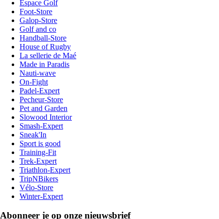
Espace Golf
Foot-Store
Galop-Store
Golf and co
Handball-Store
House of Rugby
La sellerie de Maé
Made in Paradis
Nauti-wave
On-Fight
Padel-Expert
Pecheur-Store
Pet and Garden
Slowood Interior
Smash-Expert
Sneak'In
Sport is good
Training-Fit
Trek-Expert
Triathlon-Expert
TripNBikers
Vélo-Store
Winter-Expert
Abonneer je op onze nieuwsbrief