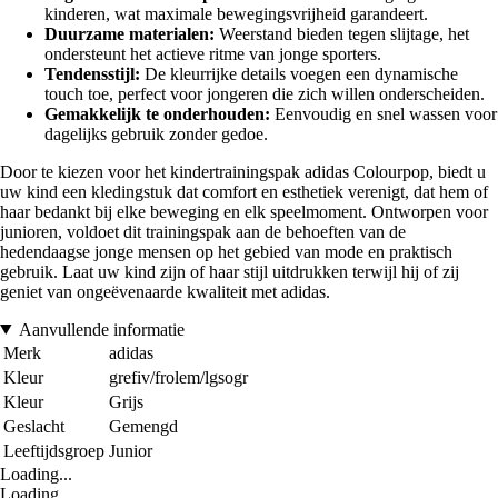
kinderen, wat maximale bewegingsvrijheid garandeert.
Duurzame materialen:
Weerstand bieden tegen slijtage, het
ondersteunt het actieve ritme van jonge sporters.
Tendensstijl:
De kleurrijke details voegen een dynamische
touch toe, perfect voor jongeren die zich willen onderscheiden.
Gemakkelijk te onderhouden:
Eenvoudig en snel wassen voor
dagelijks gebruik zonder gedoe.
Door te kiezen voor het kindertrainingspak adidas Colourpop, biedt u
uw kind een kledingstuk dat comfort en esthetiek verenigt, dat hem of
haar bedankt bij elke beweging en elk speelmoment. Ontworpen voor
junioren, voldoet dit trainingspak aan de behoeften van de
hedendaagse jonge mensen op het gebied van mode en praktisch
gebruik. Laat uw kind zijn of haar stijl uitdrukken terwijl hij of zij
geniet van ongeëvenaarde kwaliteit met adidas.
Aanvullende informatie
Merk
adidas
Kleur
grefiv/frolem/lgsogr
Kleur
Grijs
Geslacht
Gemengd
Leeftijdsgroep
Junior
Loading...
Loading...