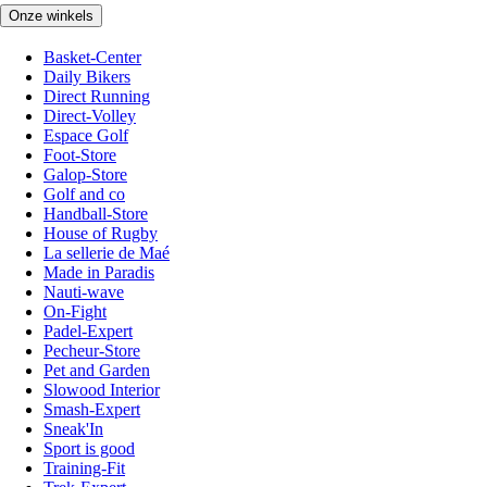
Onze winkels
Basket-Center
Daily Bikers
Direct Running
Direct-Volley
Espace Golf
Foot-Store
Galop-Store
Golf and co
Handball-Store
House of Rugby
La sellerie de Maé
Made in Paradis
Nauti-wave
On-Fight
Padel-Expert
Pecheur-Store
Pet and Garden
Slowood Interior
Smash-Expert
Sneak'In
Sport is good
Training-Fit