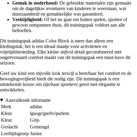
Gemak in onderhoud:
De gebruikte materialen zijn gemaakt
om de dagelijkse avonturen van kinderen te weerstaan, wat
duurzaamheid en gemakkelijke was garandeert.
Veelzijdigheid:
Of het nu gaat om buiten spelen, sporten of
gewoon ontspannen thuis, dit trainingspak voldoet aan alle
behoeften.
Dit trainingspak adidas Color Block is meer dan alleen een
kledingstuk; het is een ideaal maatje voor activiteiten en
vrijetijdsbesteding. Elke kleine stijlvol detail gecombineerd met
ongeëvenaard comfort maakt van dit trainingspak een must-have dit
seizoen.
Geef uw kind een stijvolle look terwijl u hem/haar het comfort en de
bewegingsvrijheid biedt die nodig zijn. Dit trainingspak is een
uitstekende keuze om zijn/haar sportieve geest met elegantie te
ontwikkelen.
Aanvullende informatie
Merk
adidas
Kleur
lgsogr/grefiv/purlem
Kleur
Grijs
Geslacht
Gemengd
Leeftijdsgroep
Junior