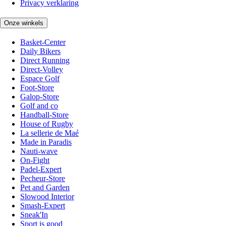
Privacy verklaring
Onze winkels
Basket-Center
Daily Bikers
Direct Running
Direct-Volley
Espace Golf
Foot-Store
Galop-Store
Golf and co
Handball-Store
House of Rugby
La sellerie de Maé
Made in Paradis
Nauti-wave
On-Fight
Padel-Expert
Pecheur-Store
Pet and Garden
Slowood Interior
Smash-Expert
Sneak'In
Sport is good